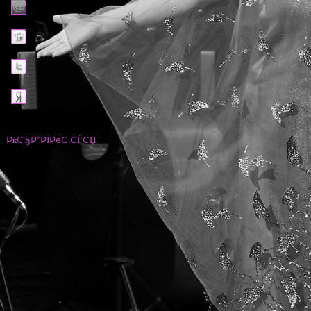
РќСЂР°РІРёС‚СЃСЏ